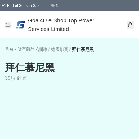
F1 End of Season Sale
詳情
🎉 生日優惠 🎂✨
單一訂單滿HKD1000.00免運費送本港順豐自取點或郵政局
Goal4U e-Shop Top Power
Services Limited
首頁
/
所有商品
/
/
/
訓練
德國聯賽
拜仁慕尼黑
拜仁慕尼黑
39項 商品