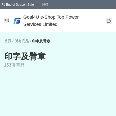
F1 End of Season Sale
詳情
🎉 生日優惠 🎂✨
單一訂單滿HKD1000.00免運費送本港順豐自取點或郵政局
Goal4U e-Shop Top Power
Services Limited
首頁
/
所有商品
/
印字及臂章
印字及臂章
153項 商品