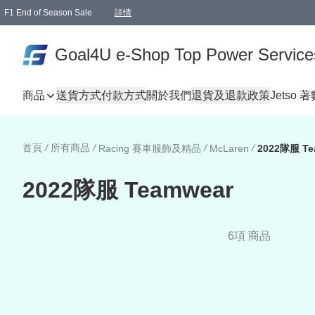
F1 End of Season Sale
詳情
🎉 生日優惠 🎂✨
單一訂單滿HKD1000.00免運費送本港順豐自取點或郵政局
Goal4U e-Shop Top Power Service
商品
送貨方式
付款方式
關於我們
退貨及退款政策
Jetso 
首頁
/
所有商品
/
/
/
Racing 賽車服飾及精品
McLaren
2022隊服 Te
2022隊服 Teamwear
6項 商品