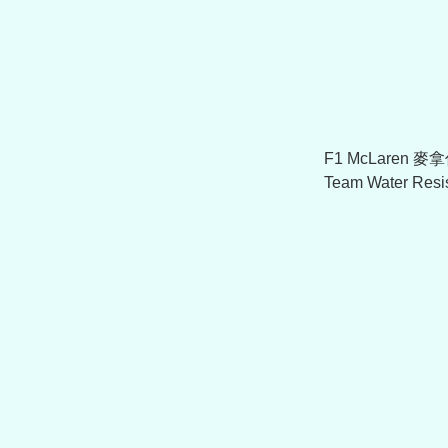
F1 McLaren 麥
Team Water Resis
Papaya