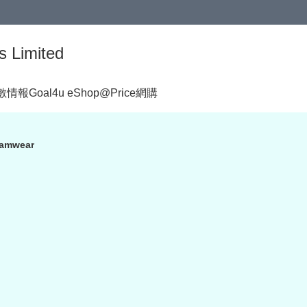
s Limited
著數情報
Goal4u eShop@Price網購
amwear