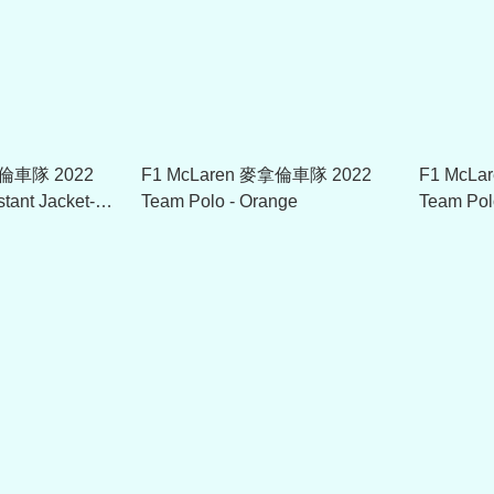
拿倫車隊 2022
F1 McLaren 麥拿倫車隊 2022
F1 McL
tant Jacket-
Team Polo - Orange
Team Pol