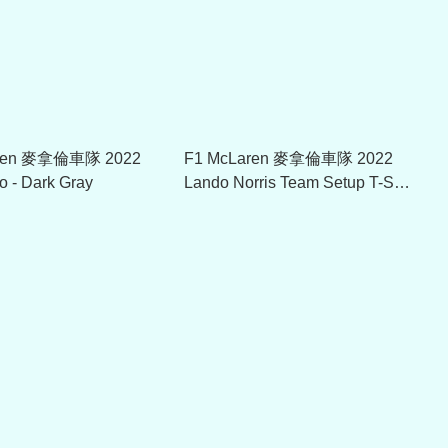
aren 麥拿倫車隊 2022
F1 McLaren 麥拿倫車隊 2022
o - Dark Gray
Lando Norris Team Setup T-Shirt
- Orange