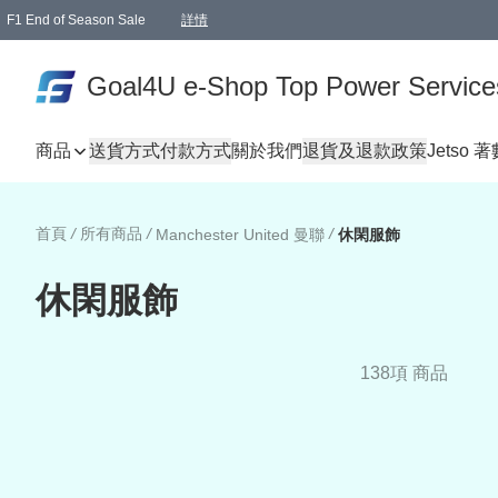
F1 End of Season Sale
詳情
🎉 生日優惠 🎂✨
單一訂單滿HKD1000.00免運費送本港順豐自取點或郵政局
Goal4U e-Shop Top Power Service
商品
送貨方式
付款方式
關於我們
退貨及退款政策
Jetso 
首頁
/
所有商品
/
/
Manchester United 曼聯
休閑服飾
休閑服飾
138項 商品