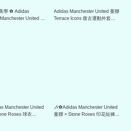
didas
Adidas Manchester United 曼聯
s Manchester United 曼
Terrace Icons 復古運動外套
92 短袖T-Shirt JM5499
JF0358
s Manchester United
🎶⚽Adidas Manchester United
one Roses 球衣
曼聯 × Stone Roses 印花短褲
KF1203