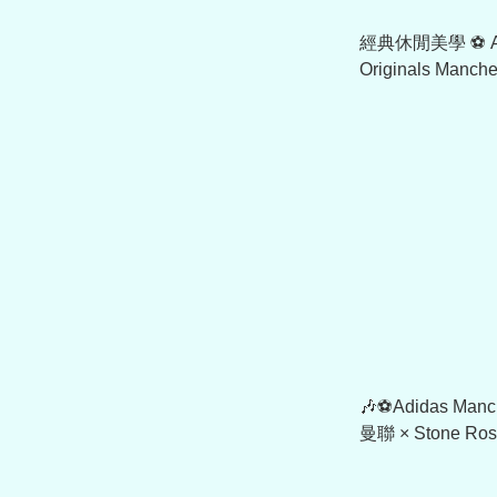
經典休閒美學 ⚽ Adidas
Originals Manche
聯 1991/92 復
KD5815
🎶⚽Adidas Manch
曼聯 × Stone R
KC4442