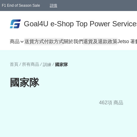
F1 End of Season Sale
詳情
🎉 生日優惠 🎂✨
單一訂單滿HKD1000.00免運費送本港順豐自取點或郵政局
Goal4U e-Shop Top Power Service
商品
送貨方式
付款方式
關於我們
退貨及退款政策
Jetso 
首頁
/
所有商品
/
/
訓練
國家隊
國家隊
462項 商品