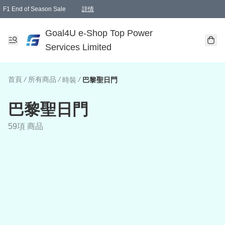
F1 End of Season Sale
詳情
🎉 生日優惠 🎂✨
單一訂單滿HKD1000.00免運費送本港順豐自取點或郵政局
Goal4U e-Shop Top Power
Services Limited
首頁
/
所有商品
/
/
時裝
巴黎聖日門
巴黎聖日門
59項 商品