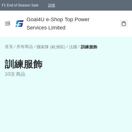
F1 End of Season Sale
詳情
🎉 生日優惠 🎂✨
單一訂單滿HKD1000.00免運費送本港順豐自取點或郵政局
Goal4U e-Shop Top Power
Services Limited
首頁
/
所有商品
/
/
/
國家隊 (歐洲區)
法國
訓練服飾
訓練服飾
10項 商品