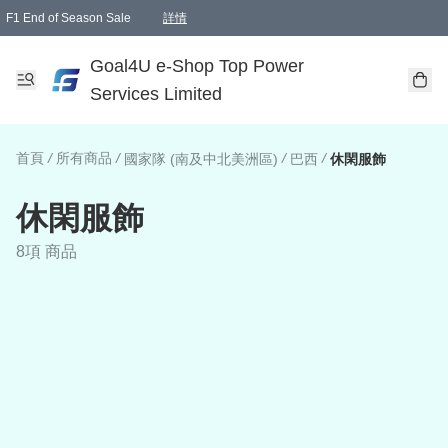
F1 End of Season Sale
詳情
🎉 生日優惠 🎂✨
單一訂單滿HKD1000.00免運費送本港順豐自取點或郵政局
Goal4U e-Shop Top Power
Services Limited
首頁
/
所有商品
/
/
/
國家隊 (南及中北美洲區)
巴西
休閑服飾
休閑服飾
8項 商品