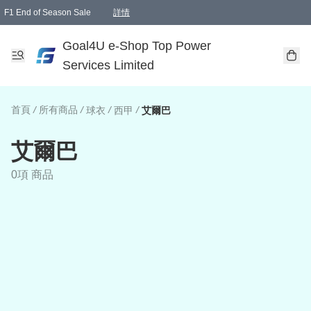
F1 End of Season Sale
詳情
🎉 生日優惠 🎂✨
單一訂單滿HKD1000.00免運費送本港順豐自取點或郵政局
Goal4U e-Shop Top Power
Services Limited
首頁
/
所有商品
/
/
/
球衣
西甲
艾爾巴
艾爾巴
0項 商品