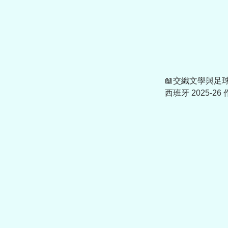
📖交織文學與足球 A
西班牙 2025-2
(可加印字章) JN4