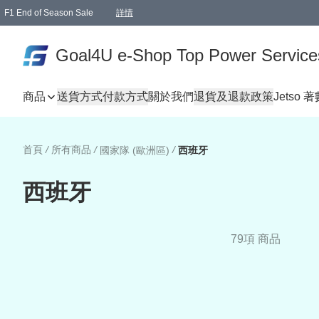
F1 End of Season Sale
詳情
🎉 生日優惠 🎂✨
單一訂單滿HKD1000.00免運費送本港順豐自取點或郵政局
Goal4U e-Shop Top Power Service
商品
送貨方式
付款方式
關於我們
退貨及退款政策
Jetso 
首頁
/
所有商品
/
/
國家隊 (歐洲區)
西班牙
西班牙
79項 商品