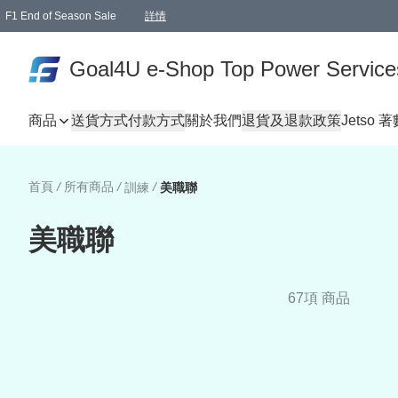
F1 End of Season Sale
詳情
🎉 生日優惠 🎂✨
單一訂單滿HKD1000.00免運費送本港順豐自取點或郵政局
Goal4U e-Shop Top Power Service
商品
送貨方式
付款方式
關於我們
退貨及退款政策
Jetso 
首頁
/
所有商品
/
/
訓練
美職聯
美職聯
67項 商品