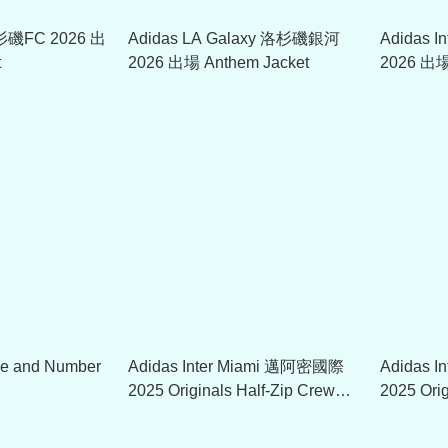
洛杉磯FC 2026 出
Adidas LA Galaxy 洛杉磯銀河
Adidas 
t
2026 出場 Anthem Jacket
2026 出場
e and Number
Adidas Inter Miami 邁阿密國際
Adidas 
2025 Originals Half-Zip Crew
2025 Or
Sweatshirt 經典風格衛衣