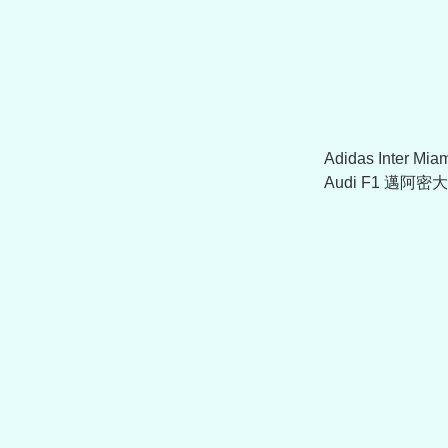
Adidas Inter M
Audi F1 邁阿
套 KW4782