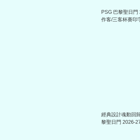
PSG 巴黎聖日門 2
作客/三客杯賽印
不是球衣)
經典設計魂動回歸 N
黎聖日門 2026-
衣 (可加印字章) II