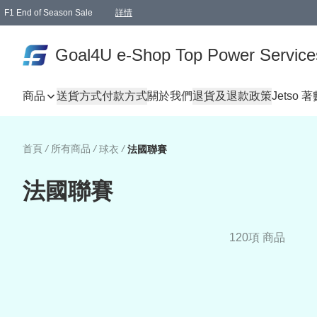
F1 End of Season Sale
詳情
🎉 生日優惠 🎂✨
單一訂單滿HKD1000.00免運費送本港順豐自取點或郵政局
Goal4U e-Shop Top Power Service
商品
送貨方式
付款方式
關於我們
退貨及退款政策
Jetso 
首頁
/
所有商品
/
/
球衣
法國聯賽
法國聯賽
120項 商品