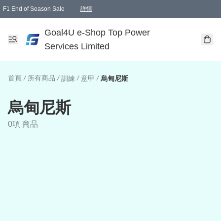
F1 End of Season Sale
詳情
🎉 生日優惠 🎂✨
單一訂單滿HKD1000.00免運費送本港順豐自取點或郵政局
Goal4U e-Shop Top Power
Services Limited
首頁
/
所有商品
/
/
/
訓練
意甲
烏甸尼斯
烏甸尼斯
0項 商品