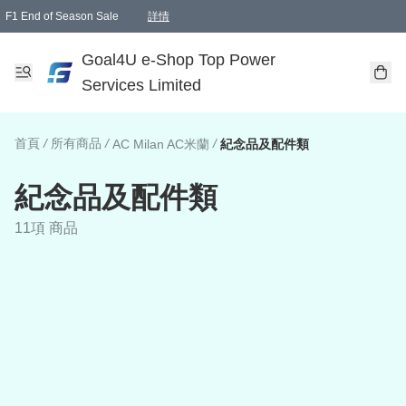
F1 End of Season Sale
詳情
🎉 生日優惠 🎂✨
單一訂單滿HKD1000.00免運費送本港順豐自取點或郵政局
Goal4U e-Shop Top Power
Services Limited
首頁
/
所有商品
/
/
AC Milan AC米蘭
紀念品及配件類
紀念品及配件類
11項 商品