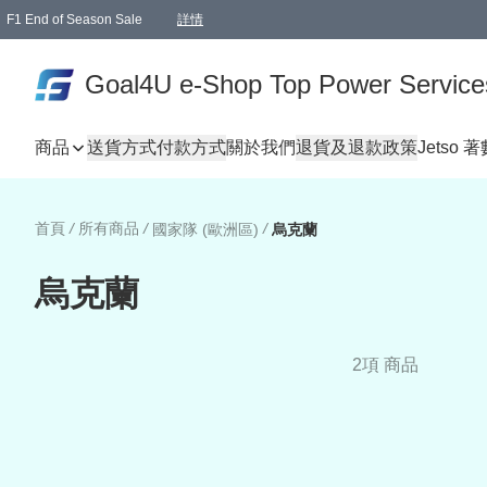
F1 End of Season Sale
詳情
🎉 生日優惠 🎂✨
單一訂單滿HKD1000.00免運費送本港順豐自取點或郵政局
Goal4U e-Shop Top Power Service
商品
送貨方式
付款方式
關於我們
退貨及退款政策
Jetso 
首頁
/
所有商品
/
/
國家隊 (歐洲區)
烏克蘭
烏克蘭
2項 商品