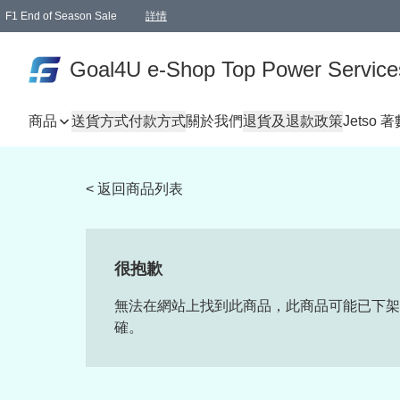
F1 End of Season Sale
詳情
🎉 生日優惠 🎂✨
單一訂單滿HKD1000.00免運費送本港順豐自取點或郵政局
Goal4U e-Shop Top Power Service
商品
送貨方式
付款方式
關於我們
退貨及退款政策
Jetso 
< 返回商品列表
很抱歉
無法在網站上找到此商品，此商品可能已下架
確。