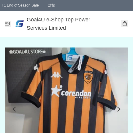
F1 End of Season Sale
詳情
🎉 生日優惠 🎂✨
單一訂單滿HKD1000.00免運費送本港順豐自取點或郵政局
Goal4U e-Shop Top Power
Services Limited