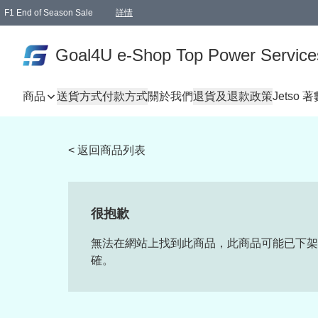
F1 End of Season Sale
詳情
🎉 生日優惠 🎂✨
單一訂單滿HKD1000.00免運費送本港順豐自取點或郵政局
Goal4U e-Shop Top Power Service
商品
送貨方式
付款方式
關於我們
退貨及退款政策
Jetso 
< 返回商品列表
很抱歉
無法在網站上找到此商品，此商品可能已下架
確。