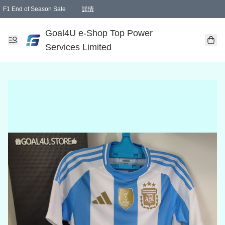
F1 End of Season Sale
詳情
🎉 生日優惠 🎂✨
單一訂單滿HKD1000.00免運費送本港順豐自取點或郵政局
Goal4U e-Shop Top Power
Services Limited