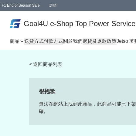
F1 End of Season Sale
詳情
🎉 生日優惠 🎂✨
單一訂單滿HKD1000.00免運費送本港順豐自取點或郵政局
Goal4U e-Shop Top Power Service
商品
送貨方式
付款方式
關於我們
退貨及退款政策
Jetso 
< 返回商品列表
很抱歉
無法在網站上找到此商品，此商品可能已下架
確。