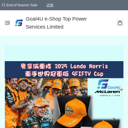
F1 End of Season Sale
詳情
🎉 生日優惠 🎂✨
單一訂單滿HKD1000.00免運費送本港順豐自取點或郵政局
Goal4U e-Shop Top Power
Services Limited