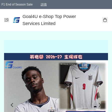
F1 End of Season Sale
詳情
🎉 生日優惠 🎂✨
單一訂單滿HKD1000.00免運費送本港順豐自取點或郵政局
Goal4U e-Shop Top Power
Services Limited