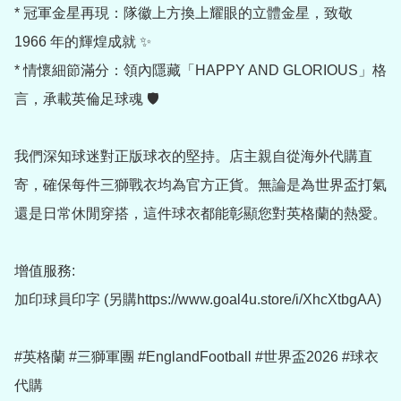
* 冠軍金星再現：隊徽上方換上耀眼的立體金星，致敬 
1966 年的輝煌成就 ✨

* 情懷細節滿分：領內隱藏「HAPPY AND GLORIOUS」格
言，承載英倫足球魂 🛡️

我們深知球迷對正版球衣的堅持。店主親自從海外代購直
寄，確保每件三獅戰衣均為官方正貨。無論是為世界盃打氣
還是日常休閒穿搭，這件球衣都能彰顯您對英格蘭的熱愛。

增值服務:

加印球員印字 (另購https://www.goal4u.store/i/XhcXtbgAA)

#英格蘭 #三獅軍團 #EnglandFootball #世界盃2026 #球衣
代購
