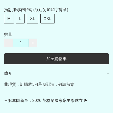
預訂淨球衣呎碼 (歡迎另加印字臂章)
M
L
XL
XXL
數量
−
+
加至購物車
簡介
−
非現貨，訂購約3-4星期到港，敬請留意

三獅軍團新章：2026 英格蘭國家隊主場球衣 🏴󠁧󠁢󠁥󠁮󠁧󠁿
