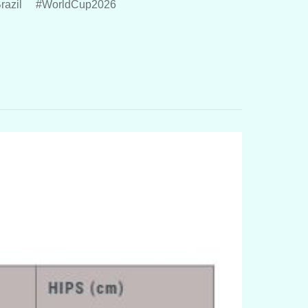
razil
WorldCup2026