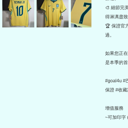
🎨 細節
得淋漓盡致
🏆 保證
過。

如果您正在
是本季的首
#goal4
保證 #收藏
增值服務

~可加印字 (ht