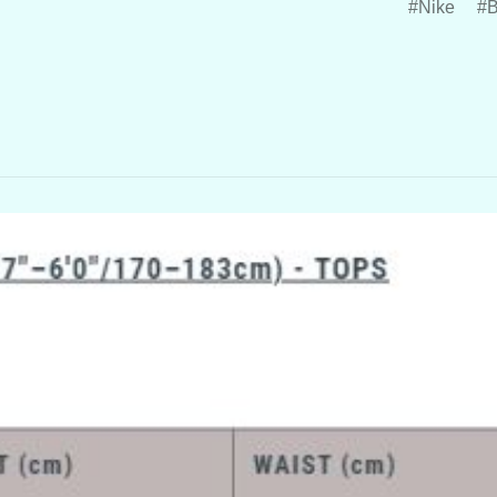
Nike
B