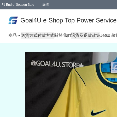
F1 End of Season Sale
詳情
🎉 生日優惠 🎂✨
單一訂單滿HKD1000.00免運費送本港順豐自取點或郵政局
Goal4U e-Shop Top Power Service
商品
送貨方式
付款方式
關於我們
退貨及退款政策
Jetso 