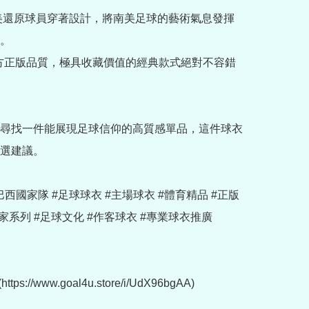
完美還原球員穿著設計，將南美足球的藝術氣息發揮
。

官方正版品質，極具收藏價值的經典款式絕對不容錯
尋找一件能展現足球信仰的高質感單品，這件球衣
選建議。

u #巴西國家隊 #足球球衣 #主場球衣 #體育精品 #正版
家系列 #足球文化 #作客球衣 #專業球衣推廣

tps://www.goal4u.store/i/UdX96bgAA)
