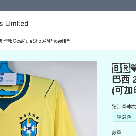
s Limited
著數情報
Goal4u eShop@Price網購
🇧🇷
巴西 
(可加印
預訂淨球衣
數量