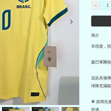
−
簡介
非現貨，預
森巴軍團熱
這款具備傳
球隊充滿能
🌟 採用
舒適。
