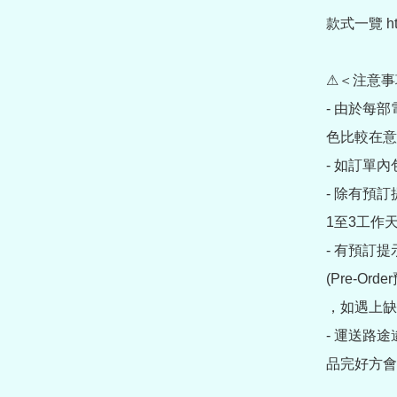
款式一覽 https
⚠＜注意事
- 由於每
色比較在意
- 如訂單
- 除有預
1至3工作天
- 有預訂
(Pre-O
，如遇上缺
- 運送路
品完好方會