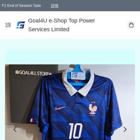
F1 End of Season Sale
詳情
🎉 生日優惠 🎂✨
單一訂單滿HKD1000.00免運費送本港順豐自取點或郵政局
Goal4U e-Shop Top Power
Services Limited