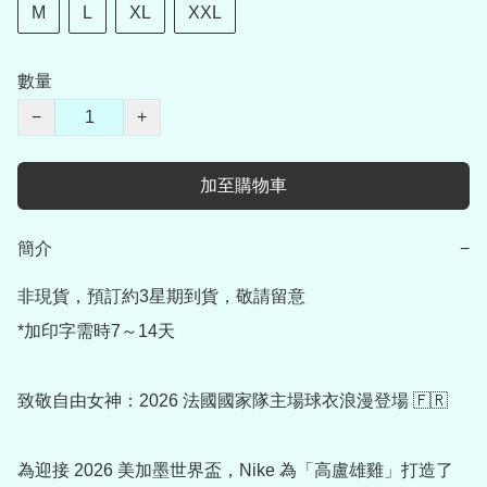
M
L
XL
XXL
數量
−
+
加至購物車
簡介
−
非現貨，預訂約3星期到貨，敬請留意

*加印字需時7～14天

致敬自由女神：2026 法國國家隊主場球衣浪漫登場 🇫🇷

為迎接 2026 美加墨世界盃，Nike 為「高盧雄雞」打造了