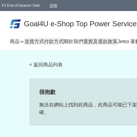
F1 End of Season Sale
詳情
🎉 生日優惠 🎂✨
單一訂單滿HKD1000.00免運費送本港順豐自取點或郵政局
Goal4U e-Shop Top Power Service
商品
送貨方式
付款方式
關於我們
退貨及退款政策
Jetso 
< 返回商品列表
很抱歉
無法在網站上找到此商品，此商品可能已下架
確。