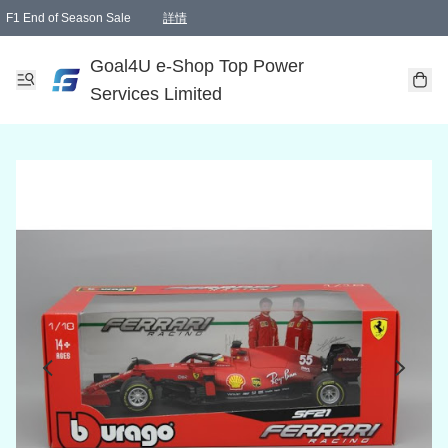
F1 End of Season Sale
詳情
🎉 生日優惠 🎂✨
單一訂單滿HKD1000.00免運費送本港順豐自取點或郵政局
Goal4U e-Shop Top Power
Services Limited