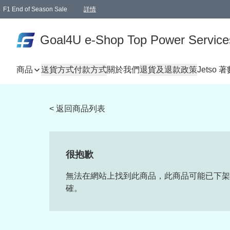
F1 End of Season Sale
詳情
🎉 生日優惠 🎂✨
單一訂單滿HKD1000.00免運費送本港順豐自取點或郵政局
Goal4U e-Shop Top Power Service
商品
送貨方式
付款方式
關於我們
退貨及退款政策
Jetso 
< 返回商品列表
很抱歉
無法在網站上找到此商品，此商品可能已下架
確。