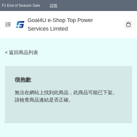
F1 End of Season Sale
詳情
🎉 生日優惠 🎂✨
單一訂單滿HKD1000.00免運費送本港順豐自取點或郵政局
Goal4U e-Shop Top Power
Services Limited
< 返回商品列表
很抱歉
無法在網站上找到此商品，此商品可能已下架。
請檢查商品連結是否正確。