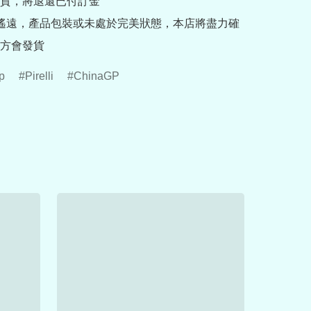
貨，將退還已付訂金

途遙遠，產品包裝或未處於完美狀態，本店將盡力確
方會發貨
p
Pirelli
ChinaGP