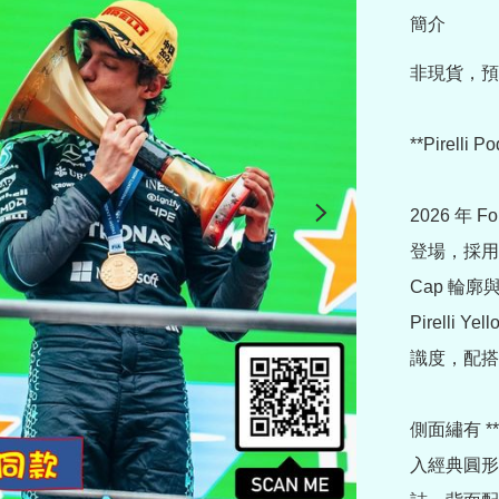
簡介
非現貨，預
**Pirelli
2026 年 F
登場，採用與
Cap 輪
Pirelli 
識度，配搭
側面繡有 *
入經典圓形 **“1