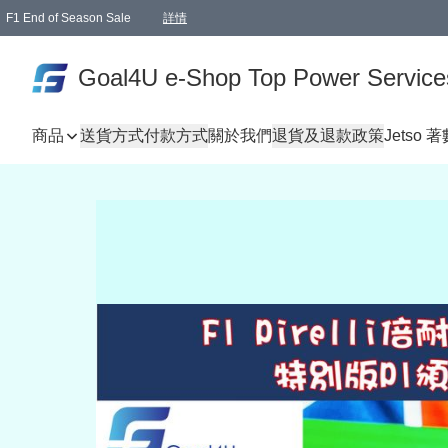
F1 End of Season Sale
詳情
🎉 生日優惠 🎂✨
單一訂單滿HKD1000.00免運費送本港順豐自取點或郵政局
Goal4U e-Shop Top Power Service
商品
送貨方式
付款方式
關於我們
退貨及退款政策
Jetso 