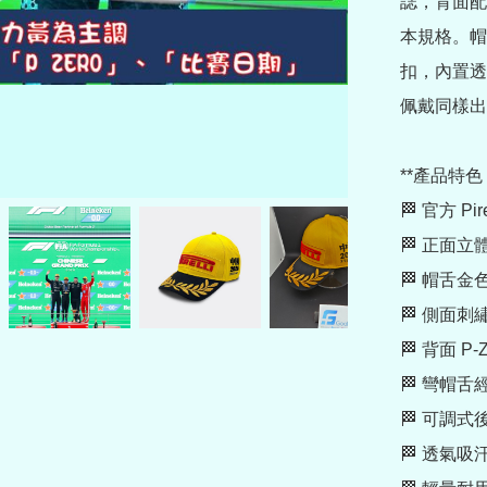
誌，背面配上
本規格。帽
扣，內置透
佩戴同樣出
**產品特色：
🏁 官方 Pi
🏁 正面立體刺繡
🏁 帽舌
🏁 側面
🏁 背面 P-
🏁 彎帽
🏁 可調式
🏁 透氣吸