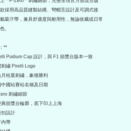
 **P-Zero** 刺繡細節，完整呈現官方頒獎台版
款採用高品質縫製結構、彎帽舌設計及可調式後
氣吸汗帶，兼具舒適度與耐用性，無論收藏或日常
色。

**

relli Podium Cap 設計，與 F1 頒獎台版本一致

 Pirelli Logo

金色月桂葉刺繡，象徵勝利

刺繡中國站賽站名稱及日期

Zero 刺繡細節

舌經典頒獎台輪廓，底下印上上海

後扣設計

汗內帶
