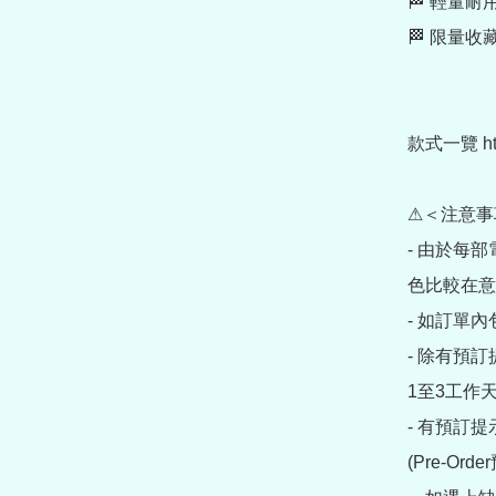
🏁 輕量耐
🏁 限量收藏
款式一覽 https:
⚠＜注意事
- 由於每
色比較在意
- 如訂單
- 除有預
1至3工作天
- 有預訂
(Pre-O