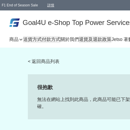
F1 End of Season Sale
詳情
🎉 生日優惠 🎂✨
單一訂單滿HKD1000.00免運費送本港順豐自取點或郵政局
Goal4U e-Shop Top Power Service
商品
送貨方式
付款方式
關於我們
退貨及退款政策
Jetso 
< 返回商品列表
很抱歉
無法在網站上找到此商品，此商品可能已下架
確。