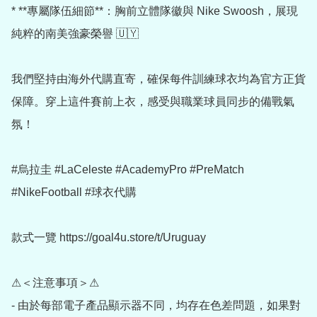
* **專屬隊伍細節**：胸前立體隊徽與 Nike Swoosh，展現
純粹的南美強豪榮譽 🇺🇾

我們堅持由海外代購直寄，確保每件訓練球衣均為官方正貨
保障。穿上這件賽前上衣，感受與職業球員同步的備戰氣
氛！

#烏拉圭 #LaCeleste #AcademyPro #PreMatch 
#NikeFootball #球衣代購

款式一覽 https://goal4u.store/t/Uruguay

⚠＜注意事項＞⚠

- 由於每部電子產品顯示器不同，均存在色差問題，如果對