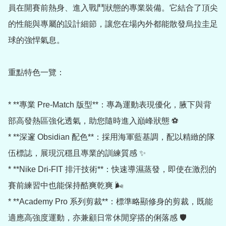
員在開賽前熱身、進入戰鬥狀態的專業裝備。它結合了頂尖
的性能與專屬的設計細節，讓您在場內外都能散發烏拉圭足
球的強悍氣息。

重點特色一覽：

* **專業 Pre-Match 版型**：專為運動表現優化，腋下與背
部高發熱區強化透氣，助您隨時進入巔峰狀態 ⚽

* **深邃 Obsidian 配色**：採用海軍藍基調，配以精緻的隊
伍標誌，展現沉穩且專業的訓練質感 ✨

* **Nike Dri-FIT 排汗技術**：快速導濕蒸發，即使在激烈的
賽前練習中也能保持酷爽乾爽 🌬️

* **Academy Pro 系列剪裁**：標準略顯修身的剪裁，既能
適應高強度運動，亦兼顧日常休閒穿搭的俐落感 🛡️
