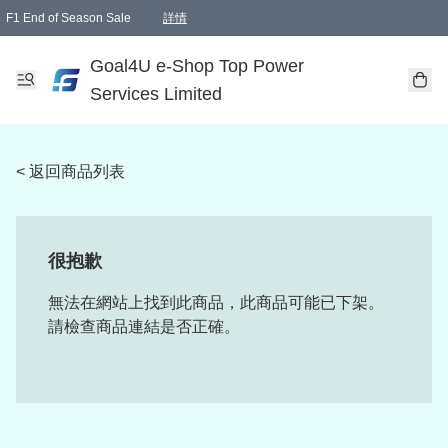
F1 End of Season Sale
詳情
🎉 生日優惠 🎂✨
單一訂單滿HKD1000.00免運費送本港順豐自取點或郵政局
Goal4U e-Shop Top Power
Services Limited
< 返回商品列表
很抱歉
無法在網站上找到此商品，此商品可能已下架。
請檢查商品連結是否正確。