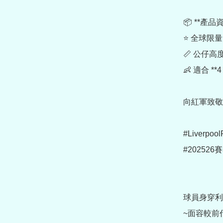
📦 **產品資
⭐ 全球限量 **
📏 公仔高度約
👶 適合 **
向紅軍致敬，收
#Liverpoo
#202526賽
球員身穿利物
~面容較前