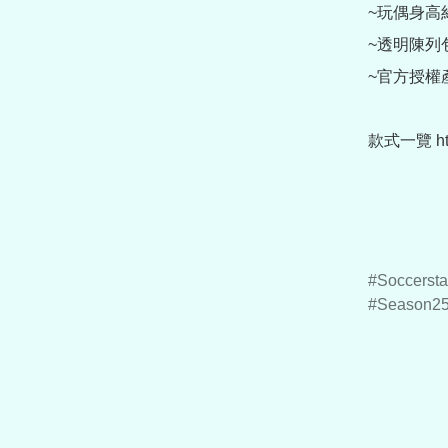
~玩偶身高約
~透明陳列
~官方授權產
款式一覽 https
Soccersta
Season2