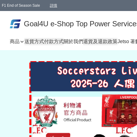
F1 End of Season Sale
詳情
🎉 生日優惠 🎂✨
單一訂單滿HKD1000.00免運費送本港順豐自取點或郵政局
Goal4U e-Shop Top Power Service
商品
送貨方式
付款方式
關於我們
退貨及退款政策
Jetso 