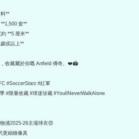
料**

1,500 套**

 **5 厘米**

4 歲或以上**

藏屬於你嘅 Anfield 傳奇。❤️🏟️

lFC #SoccerStarz #紅軍

季 #限量收藏 #球迷珍藏 #YoullNeverWalkAlone

浦2025-26主場球衣😍

代更細緻像真
