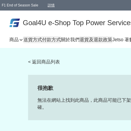
F1 End of Season Sale
詳情
🎉 生日優惠 🎂✨
單一訂單滿HKD1000.00免運費送本港順豐自取點或郵政局
Goal4U e-Shop Top Power Service
商品
送貨方式
付款方式
關於我們
退貨及退款政策
Jetso 
< 返回商品列表
很抱歉
無法在網站上找到此商品，此商品可能已下架
確。