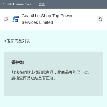
F1 End of Season Sale
詳情
🎉 生日優惠 🎂✨
單一訂單滿HKD1000.00免運費送本港順豐自取點或郵政局
Goal4U e-Shop Top Power
Services Limited
< 返回商品列表
很抱歉
無法在網站上找到此商品，此商品可能已下架。
請檢查商品連結是否正確。