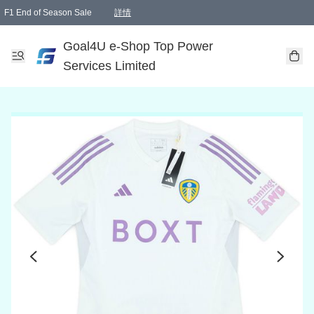
F1 End of Season Sale
詳情
🎉 生日優惠 🎂✨
單一訂單滿HKD1000.00免運費送本港順豐自取點或郵政局
Goal4U e-Shop Top Power
Services Limited