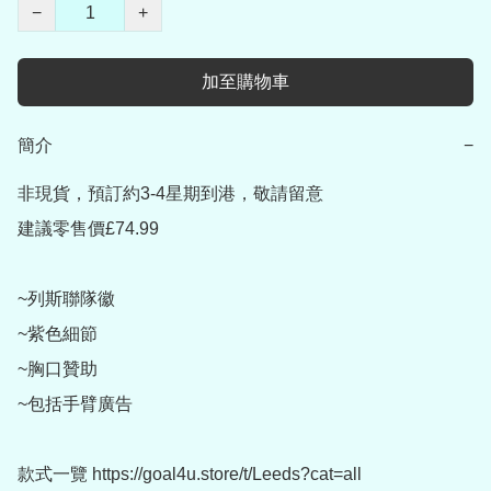
−
+
加至購物車
簡介
−
非現貨，預訂約3-4星期到港，敬請留意

建議零售價£74.99

~列斯聯隊徽

~紫色細節

~胸口贊助

~包括手臂廣告

款式一覽 https://goal4u.store/t/Leeds?cat=all
