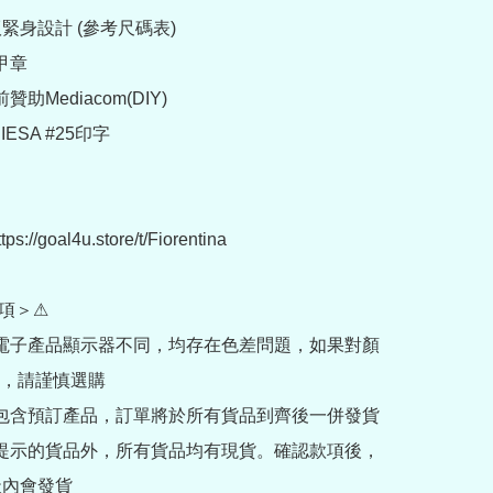
版緊身設計 (參考尺碼表)

章

助Mediacom(DIY)

ESA #25印字

://goal4u.store/t/Fiorentina

項＞⚠

部電子產品顯示器不同，均存在色差問題，如果對顏
，請謹慎選購

內包含預訂產品，訂單將於所有貨品到齊後一併發貨

訂提示的貨品外，所有貨品均有現貨。確認款項後，
內會發貨
