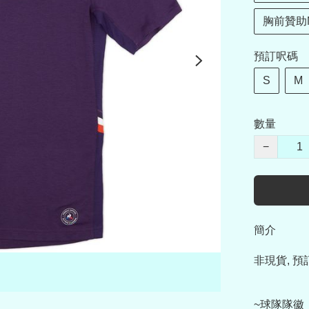
胸前贊助M
預訂呎碼
S
M
數量
−
簡介
非現貨, 預
~球隊隊徽
