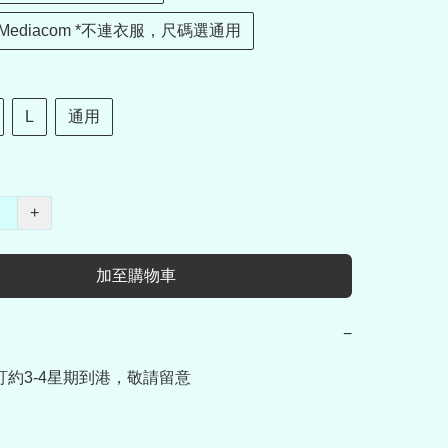
ediacom *不連衣服，尺碼選通用
L
通用
+
加至購物車
−
訂約3-4星期到港，敬請留意
