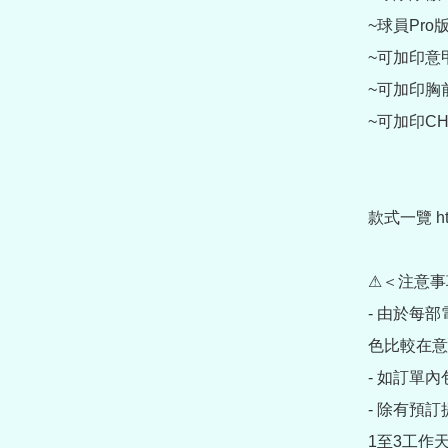
~球員Pro
~可加印意甲
~可加印胸前贊
~可加印CHI
款式一覽 https
⚠＜注意事
- 由於每
色比較在意
- 如訂單
- 除有預
1至3工作天