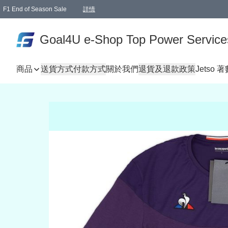
F1 End of Season Sale
詳情
🎉 生日優惠 🎂✨
單一訂單滿HKD1000.00免運費送本港順豐自取點或郵政局
Goal4U e-Shop Top Power Service
商品
送貨方式
付款方式
關於我們
退貨及退款政策
Jetso 