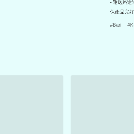
- 運送路
保產品完好
Bari
K