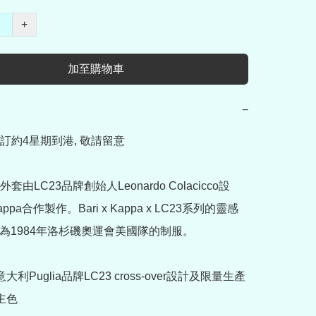
+
加至購物車
−
訂約4星期到港, 敬請留意

由LC23品牌創始人Leonardo Colacicco設
pa合作製作。Bari x Kappa x LC23系列的靈感
a為1984年洛杉磯奧運會美國隊的制服。

利Puglia品牌LC23 cross-over設計及限量生產

色
