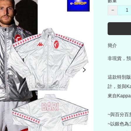
數量
−
簡介
非現貨，預
這款特別版外套
計，並與Kap
來自Kapp
~與百分百意大
~以銀色為主