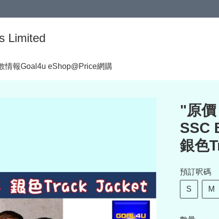
s Limited
著數情報
Goal4u eShop@Price網購
"原價 
SSC 
銀色Tr
預訂呎碼
S
M