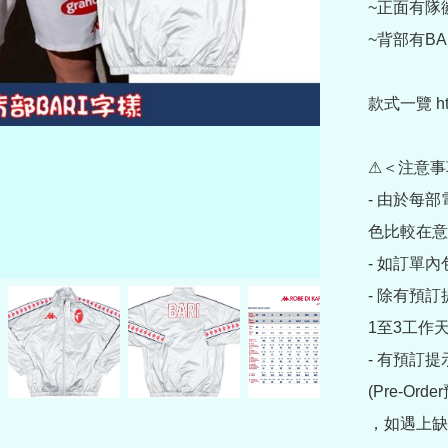
~正面有隊徽
~背部有BA
款式一覽 https
⚠＜注意事
- 由於每
色比較在意
- 如訂單
- 除有預
1至3工作天
- 有預訂
(Pre-O
，如遇上缺