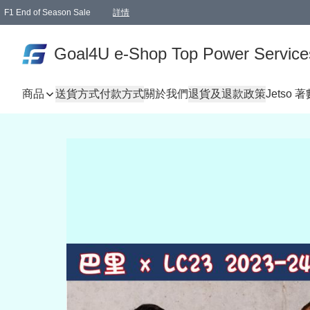
F1 End of Season Sale
詳情
🎉 生日優惠 🎂✨
單一訂單滿HKD1000.00免運費送本港順豐自取點或郵政局
Goal4U e-Shop Top Power Service
商品
送貨方式
付款方式
關於我們
退貨及退款政策
Jetso 