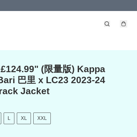
£124.99" (限量版) Kappa
Bari 巴里 x LC23 2023-24
ack Jacket
L
XL
XXL