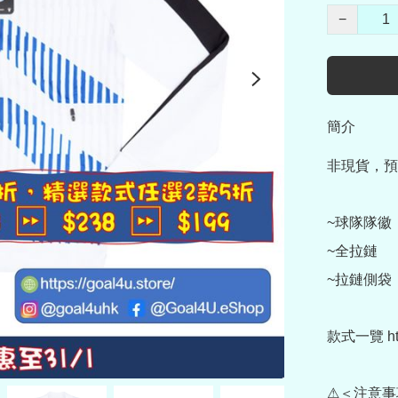
−
簡介
非現貨，預
~球隊隊徽

~全拉鏈

~拉鏈側袋

款式一覽 https
⚠＜注意事