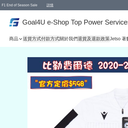
F1 End of Season Sale
詳情
🎉 生日優惠 🎂✨
單一訂單滿HKD1000.00免運費送本港順豐自取點或郵政局
Goal4U e-Shop Top Power Service
商品
送貨方式
付款方式
關於我們
退貨及退款政策
Jetso 