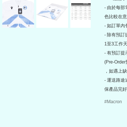
- 由於每
色比較在意
- 如訂單
- 除有預
1至3工作天
- 有預訂
(Pre-O
，如遇上缺
- 運送路
保產品完好
Macron