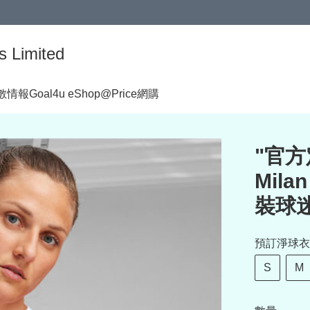
s Limited
著數情報
Goal4u eShop@Price網購
"官方定
Mila
裝球迷
預訂淨球衣
S
M