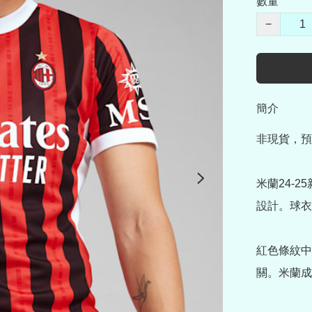
數量
−
簡介
非現貨，預
米蘭24-
設計。球衣
紅色條紋中
關。米蘭成