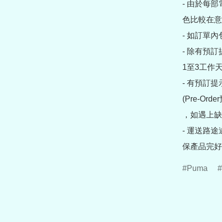
- 由於每
色比較在意
- 如訂單
- 除有預
1至3工作天
- 有預訂
(Pre-O
，如遇上缺
- 運送路
保產品完好
Puma