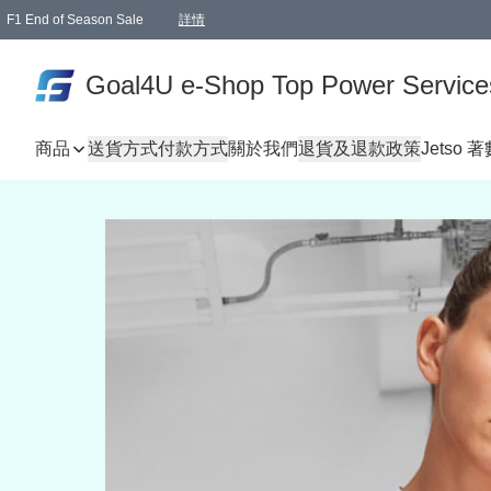
F1 End of Season Sale
詳情
🎉 生日優惠 🎂✨
單一訂單滿HKD1000.00免運費送本港順豐自取點或郵政局
Goal4U e-Shop Top Power Service
商品
送貨方式
付款方式
關於我們
退貨及退款政策
Jetso 