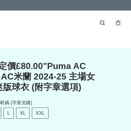
價£80.00"Puma AC
n AC米蘭 2024-25 主場女
版球衣 (附字章選項)
呎碼 (字章另購)
L
XL
XXL