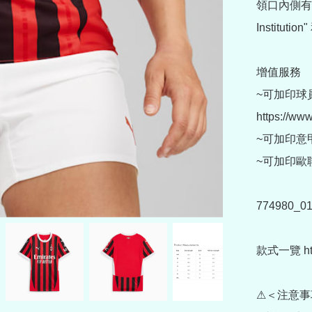
領口內側有一
Institut
增值服務

~可加印球員
https://ww
~可加印意甲章 (
~可加印歐聯臂章 
774980_01
款式一覽 https
⚠＜注意事