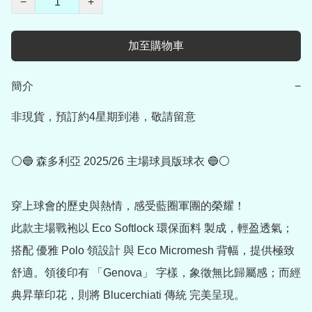
−
+
加至購物車
簡介
−
非現貨，預訂約4星期到港，敬請留意

⚪🔵 森多利亞 2025/26 主場球員版球衣 🔵⚪

穿上球會的歷史與熱情，感受藍圈軍團的榮耀！

此款主場戰袍以 Eco Softlock 環保面料 製成，輕盈透氣；
搭配 優雅 Polo 領設計 與 Eco Micromesh 背幅，提供極致
舒適。領後印有 「Genova」 字樣，象徵無比歸屬感；而經
典昇華印花，則將 Blucerchiati 傳統 完美呈現。
