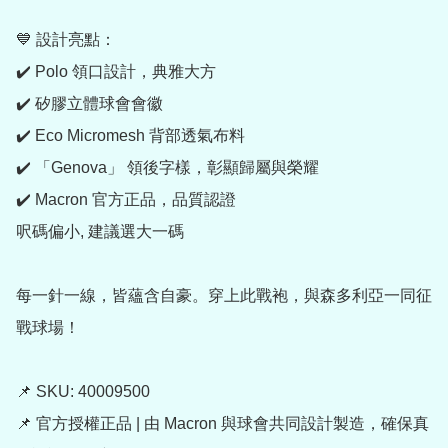
💙 設計亮點：

✔️ Polo 領口設計，典雅大方

✔️ 矽膠立體球會會徽

✔️ Eco Micromesh 背部透氣布料

✔️ 「Genova」 領後字樣，彰顯歸屬與榮耀

✔️ Macron 官方正品，品質認證

呎碼偏小, 建議選大一碼

每一針一線，皆蘊含自豪。穿上此戰袍，與森多利亞一同征
戰球場！

📌 SKU: 40009500

📌 官方授權正品 | 由 Macron 與球會共同設計製造，確保真