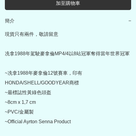
加至購物車
簡介
−
現貨只有兩件，敬請留意

冼拿1988年駕駛麥拿倫MP4/4以8站冠軍奪得當年世界冠軍

~冼拿1988年麥拿倫12號賽車，印有
HONDA/SHELL/GOODYEAR商標

~最標誌性黃綠色頭盔

~8cm x 1,7 cm

~PVC/金屬製

~Official Ayrton Senna Product
