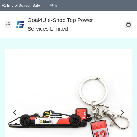
F1 End of Season Sale
詳情
🎉 生日優惠 🎂✨
單一訂單滿HKD1000.00免運費送本港順豐自取點或郵政局
Goal4U e-Shop Top Power
Services Limited