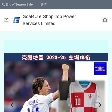
F1 End of Season Sale
詳情
🎉 生日優惠 🎂✨
單一訂單滿HKD1000.00免運費送本港順豐自取點或郵政局
Goal4U e-Shop Top Power
Services Limited