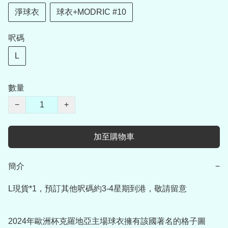
淨球衣
球衣+MODRIC #10
呎碼
L
數量
−
+
加至購物車
簡介
−
L現貨*1，預訂其他呎碼約3-4星期到港，敬請留意

2024年歐洲杯克羅地亞主場球衣擁有該國著名的格子圖