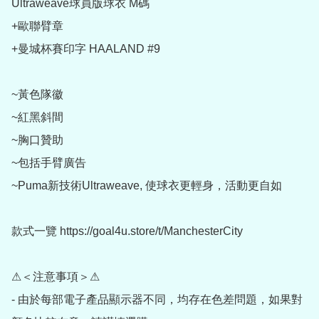
Ultraweave球員版球衣 M碼

+歐聯臂章

+曼城杯賽印字 HAALAND #9

~黃色隊徽

~紅黑斜間

~胸口贊助

~包括手臂廣告

~Puma新技術Ultraweave, 使球衣更輕身，活動更自如

款式一覽 https://goal4u.store/t/ManchesterCity

⚠＜注意事項＞⚠

- 由於每部電子產品顯示器不同，均存在色差問題，如果對