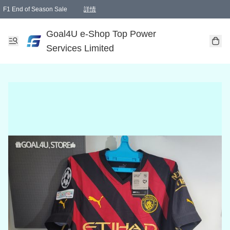
F1 End of Season Sale
詳情
🎉 生日優惠 🎂✨
單一訂單滿HKD1000.00免運費送本港順豐自取點或郵政局
Goal4U e-Shop Top Power
Services Limited