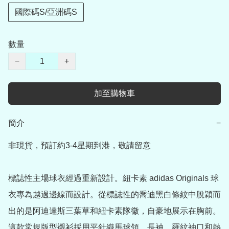
國際碼S/亞洲碼S
數量
−
+
加至購物車
簡介
−
非現貨，預訂約3-4星期到港，敬請留意

標誌性主場球衣經過重新設計。紐卡素 adidas Originals 球
衣專為越過邊線而設計。從標誌性的喬迪黑白條紋中脫穎而
出的是阿迪達斯三葉草和紐卡素隊徽，自豪地展示在胸前。
這款常規版型襯衫採用平針織馬球領、長袖、羅紋袖口和熱