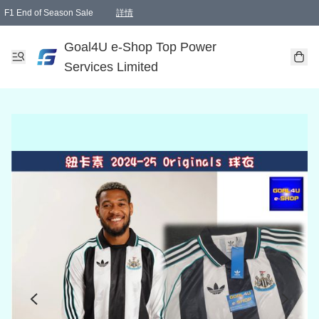
F1 End of Season Sale
詳情
🎉 生日優惠 🎂✨
單一訂單滿HKD1000.00免運費送本港順豐自取點或郵政局
Goal4U e-Shop Top Power
Services Limited