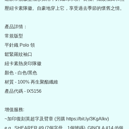
壓紐卡素隊徽。自豪地穿上它，享受過去季節的懷舊之情。

產品詳情：

常規版型

平針織 Polo 領

鬆緊羅紋袖口

紐卡素熱戾印隊徽

顏色 - 白色/黑色

材質 - 100% 再生聚酯纖維

產品代碼 - IX5156

增值服務:

~加印復刻英超字及臂章 (另購 https://bit.ly/3KgAlkv)

e.g.  SHEARER #9 (7個字母，1個號碼), GINOLA #14 (6個