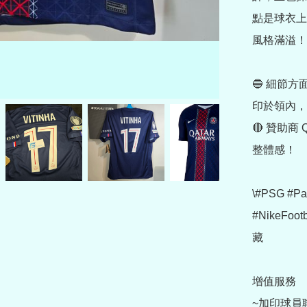
點是球衣上
風格滿溢！

🔵 細節方面
印於領內，
🔴 贊助商 
整體感！

\#PSG #P
#NikeFoo
藏

增值服務

~加印球員聯