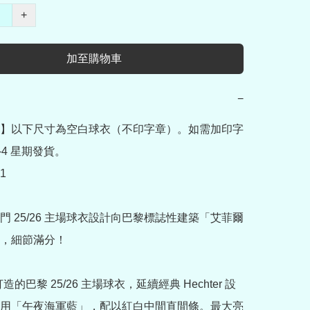
+
加至購物車
−
】以下尺寸為空白球衣（不印字章）。如需加印字
-4 星期發貨。

1

門 25/26 主場球衣設計向巴黎標誌性建築「艾菲爾
，細節滿分！

打造的巴黎 25/26 主場球衣，延續經典 Hechter 設
用「午夜海軍藍」，配以紅白中間直間條。最大亮