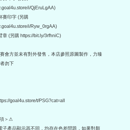
.goal4u.store/i/QjEruLgAA)

賽印字 (另購 
.goal4u.store/i/Ryw_0rgAA)

另購 https://bit.ly/3rfhniC)

賽會方並未有對外發售，本店參照原圖製作，力臻
者勿下

://goal4u.store/t/PSG?cat=all

項＞⚠

部電子產品顯示器不同，均存在色差問題，如果對顏