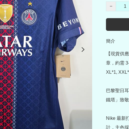
−
簡介
【現貨供應
章，約需 3
XL*1, XXL*
巴黎聖日耳
鐵塔」致敬
Nike 最新
計，主色採