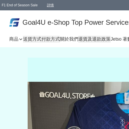
F1 End of Season Sale
詳情
🎉 生日優惠 🎂✨
單一訂單滿HKD1000.00免運費送本港順豐自取點或郵政局
Goal4U e-Shop Top Power Service
商品
送貨方式
付款方式
關於我們
退貨及退款政策
Jetso 