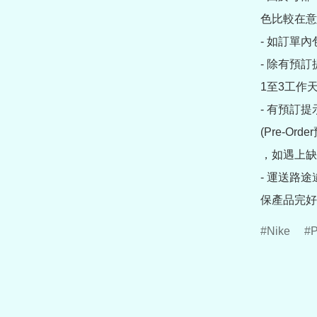
色比較在意
- 如訂單
- 除有預
1至3工作天
- 有預訂
(Pre-O
，如遇上缺
- 運送路
保產品完好
Nike