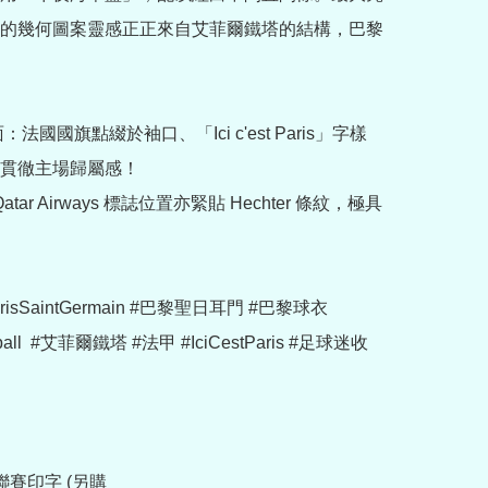
的幾何圖案靈感正正來自艾菲爾鐵塔的結構，巴黎
：法國國旗點綴於袖口、「Ici c'est Paris」字樣
貫徹主場歸屬感！

Qatar Airways 標誌位置亦緊貼 Hechter 條紋，極具
arisSaintGermain #巴黎聖日耳門 #巴黎球衣 
tball  #艾菲爾鐵塔 #法甲 #IciCestParis #足球迷收
賽印字 (另購 