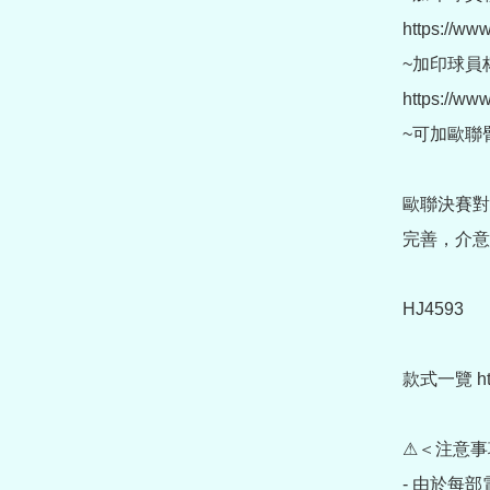
https://www
~加印球員杯
https://www
~可加歐聯臂章 (
歐聯決賽對
完善，介意
HJ4593

款式一覽 https
⚠＜注意事
- 由於每