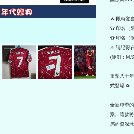
🔥 限時
👕 印名（限
👕 印名（限
⚠️ 請記
(範例：M.SA
重塑八十年
式登場 ⚽

全新球季的
案。這款將
感的資深球