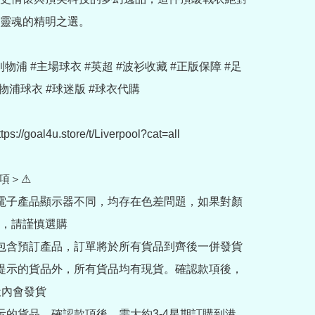
靈魂的精明之選。

u #利物浦 #主場球衣 #英超 #波衫收藏 #正版保障 #足
物浦球衣 #球迷版 #球衣代購

://goal4u.store/t/Liverpool?cat=all

項＞⚠

部電子產品顯示器不同，均存在色差問題，如果對顏
，請謹慎選購

內包含預訂產品，訂單將於所有貨品到齊後一併發貨

訂提示的貨品外，所有貨品均有現貨。確認款項後，
內會發貨

提示的貨品，確認款項後，需大約3-4星期訂購到港