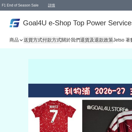
F1 End of Season Sale
詳情
🎉 生日優惠 🎂✨
單一訂單滿HKD1000.00免運費送本港順豐自取點或郵政局
Goal4U e-Shop Top Power Service
商品
送貨方式
付款方式
關於我們
退貨及退款政策
Jetso 