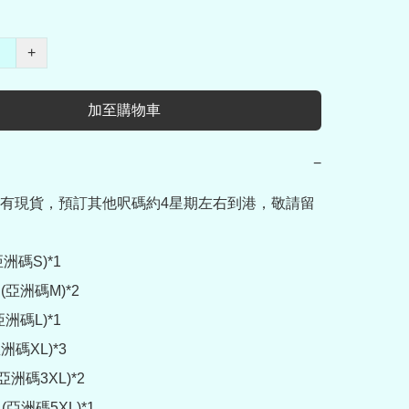
+
加至購物車
−
有現貨，預訂其他呎碼約4星期左右到港，敬請留
洲碼S)*1

(亞洲碼M)*2

洲碼L)*1

洲碼XL)*3

亞洲碼3XL)*2

(亞洲碼5XL)*1
