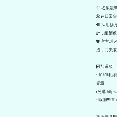
👕 搭載最
您在日常穿
🔴 採用
計，細節處
🛡️ 官
造，完美兼
附加選項

~加印球員
臂章 

(另購 https:
~歐聯臂章 (另購
挑選兼具歷