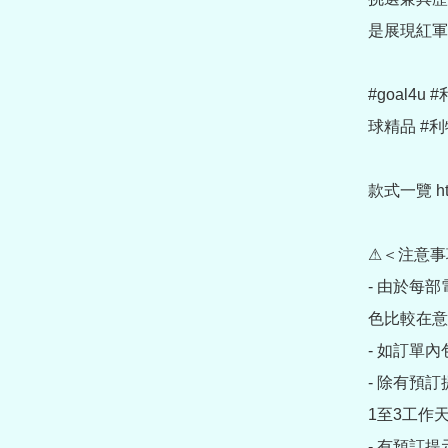
是展現紅軍
#goal4
球精品 #利
款式一覽 https
⚠＜注意事
- 由於每
色比較在意
- 如訂單
- 除有預
1至3工作天
- 有預訂