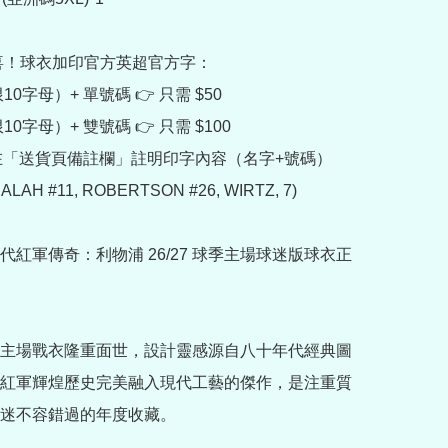
驚喜！球衣加印官方英超官方字：

10字母）+ 單號碼 👉 只需 $50

10字母）+ 雙號碼 👉 只需 $100

得在「送貨頁備註欄」註明印字內容（名字+號碼）
LAH #11, ROBERTSON #26, WIRTZ, 7)

代紅軍傳奇：利物浦 26/27 球季主場球迷版球衣正
主場戰衣隆重面世，設計靈感源自八十年代經典圖
紅軍輝煌歷史完美融入現代工藝的傑作，是注重質
迷不容錯過的年度收藏。
