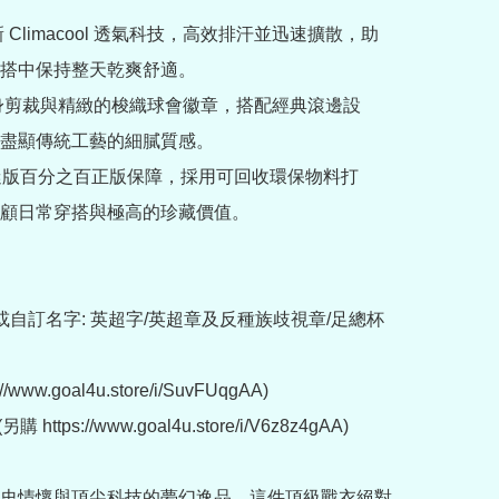
新 Climacool 透氣科技，高效排汗並迅速擴散，助
搭中保持整天乾爽舒適。

修身剪裁與精緻的梭織球會徽章，搭配經典滾邊設
盡顯傳統工藝的細膩質感。

方球迷版百分之百正版保障，採用可回收環保物料打
顧日常穿搭與極高的珍藏價值。

或自訂名字: 英超字/英超章及反種族歧視章/足總杯
//www.goal4u.store/i/SuvFUqgAA)

 https://www.goal4u.store/i/V6z8z4gAA)

史情懷與頂尖科技的夢幻逸品，這件頂級戰衣絕對