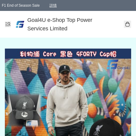
F1 End of Season Sale
詳情
🎉 生日優惠 🎂✨
單一訂單滿HKD1000.00免運費送本港順豐自取點或郵政局
Goal4U e-Shop Top Power
Services Limited