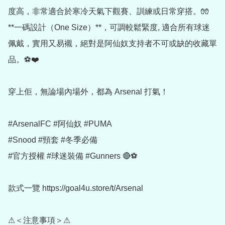
度高，非常適合於寒冷天氣下觀賽、訓練或日常穿搭。🧤

**一碼設計（One Size）**，可調較鬆緊度, 適合所有球迷
佩戴，實用又易襯，絕對是阿仙奴支持者不可或缺的收藏單
品。⚽❤️

穿上佢，無論場內場外，都為 Arsenal 打氣！

#ArsenalFC #阿仙奴 #PUMA

#Snood #頸套 #冬季必備

#官方授權 #球迷裝備 #Gunners 🔴⚽

款式一覽 https://goal4u.store/t/Arsenal

⚠＜注意事項＞⚠
