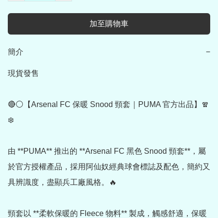
加至購物車
簡介
−
現貨發售

🔴⚪【Arsenal FC 保暖 Snood 頸套｜PUMA 官方出品】🧣
❄️

由 **PUMA** 推出的 **Arsenal FC 黑色 Snood 頸套**，屬
於官方授權產品，採用阿仙奴經典球會標誌及配色，簡約又
具辨識度，盡顯兵工廠風格。🔥

頸套以 **柔軟保暖的 Fleece 物料** 製成，觸感舒適，保暖