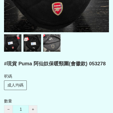
#現貨 Puma 阿仙奴保暖頸圍(會徽款) 053278
呎碼
成人均碼
數量
−
+