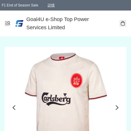
F1 End of Season Sale
詳情
🎉 生日優惠 🎂✨
單一訂單滿HKD1000.00免運費送本港順豐自取點或郵政局
Goal4U e-Shop Top Power
Services Limited