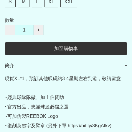
S
M
L
XL
XXL
數量
−
+
加至購物車
簡介
−
現貨XL*1，預訂其他呎碼約3-4星期左右到港，敬請留意

~經典球隊隊徽、加士伯贊助

~官方出品，忠誠球迷必儲之選

~可加仿製REEBOK Logo

~復刻英超字及臂章 (另外下單 https://bit.ly/3KgAlkv)
